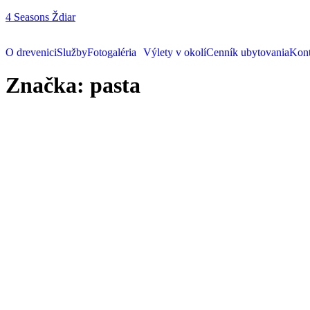
4 Seasons Ždiar
O drevenici
Služby
Fotogaléria
Výlety v okolí
Cenník ubytovania
Kont
Značka:
pasta